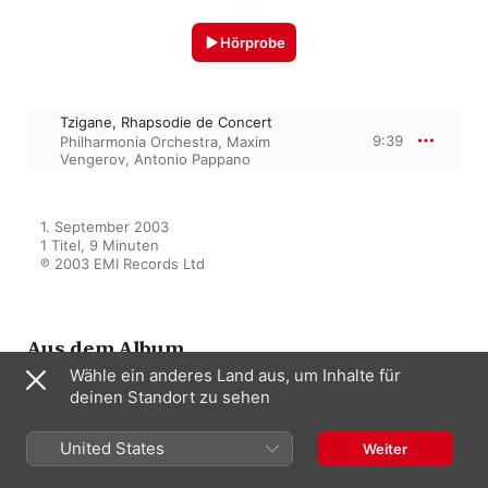
Hörprobe
Tzigane, Rhapsodie de Concert
9:39
Philharmonia Orchestra
,
Maxim
Vengerov
,
Antonio Pappano
1. September 2003

1 Titel, 9 Minuten

℗ 2003 EMI Records Ltd
Aus dem Album
Wähle ein anderes Land aus, um Inhalte für
deinen Standort zu sehen
Lalo: Symphonie
Espagnole/Saint-Saens: Vln
United States
Cto/Ravel: Tzigane
Weiter
Philharmonia Orchestra
,
Antonio
Pappano