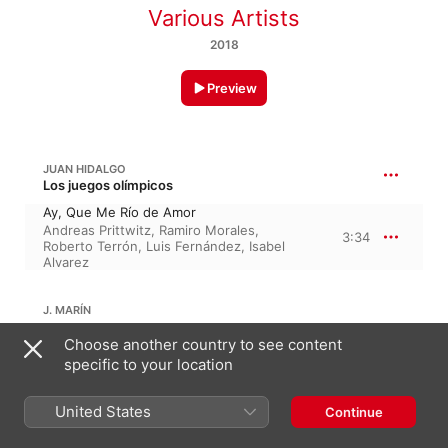
Various Artists
2018
Preview
JUAN HIDALGO
Los juegos olímpicos
Ay, Que Me Río de Amor
Andreas Prittwitz
,
Ramiro Morales
,
3:34
Roberto Terrón
,
Luis Fernández
,
Isabel
Alvarez
J. MARÍN
Choose another country to see content
Ojos, Pues Me Dedesdeñáis
specific to your location
4:29
Isabel Alvarez
,
Luis Fernández
,
Andreas
Prittwitz
,
Ramiro Morales
,
Roberto Terrón
United States
Continue
JOSÉ MARÍN
No piense Menguilla