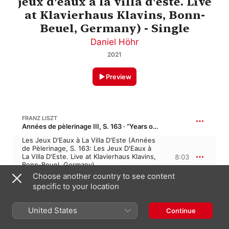
jeux d'eaux à la villa d'este. Live
at Klavierhaus Klavins, Bonn-
Beuel, Germany) - Single
Daniel Höhr
2021
Preview
FRANZ LISZT
Années de pèlerinage III, S. 163 · “Years of Pilgrimage III”
Les Jeux D'Eaux à La Villa D'Este (Années
de Pèlerinage, S. 163: Les Jeux D'Eaux à
La Villa D'Este. Live at Klavierhaus Klavins,
8:03
Bonn-Beuel, Germany)
Daniel Höhr
Choose another country to see content
specific to your location
8 January 2021

United States
Continue
1 Track, 8 minutes

℗ 2021 Serioso