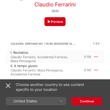
Claudio Ferrarini
2022
Preview
CALDARA: SINFONIA NO. 1 IN RE MAGGIORE (IL MARTIRIO DI SAN TENRENZIANO)
1:54
I. Recitativo
0:58
Claudio Ferrarini
,
Accademia Farnese
,
Mara Persegona
II. A tempo giusto
0:56
Claudio Ferrarini
,
Mara Persegona
,
Accademia Farnese
Choose another country to see content
ANTONIO CALDARA
Maddalena ai piedi di Cristo
specific to your location
III. Allegro
1:51
United States
Continue
Claudio Ferrarini