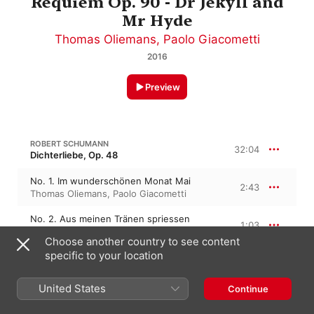
Requiem Op. 90 - Dr Jekyll and
Mr Hyde
Thomas Oliemans
,
Paolo Giacometti
2016
Preview
ROBERT SCHUMANN
32:04
Dichterliebe, Op. 48
No. 1. Im wunderschönen Monat Mai
2:43
Thomas Oliemans
,
Paolo Giacometti
No. 2. Aus meinen Tränen spriessen
1:03
Thomas Oliemans
,
Paolo Giacometti
Choose another country to see content
No. 3. Die Rose, die Lilie, die Taube, die
specific to your location
Sonne
0:40
Paolo Giacometti
,
Thomas Oliemans
United States
Continue
No. 4. Wenn ich in deine Augen seh'
1:51
Paolo Giacometti
,
Thomas Oliemans