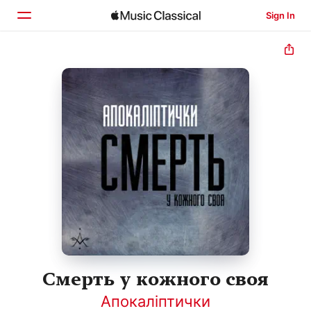
Sign In
Home
Browse
Search
Смерть у кожного своя
Апокаліптички