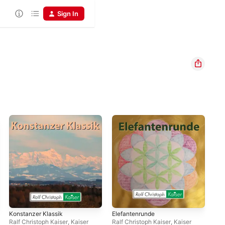
Sign In
Konstanzer Klassik
Elefantenrunde
Ode
Ralf Christoph Kaiser
,
Kaiser
Ralf Christoph Kaiser
,
Kaiser
Ral