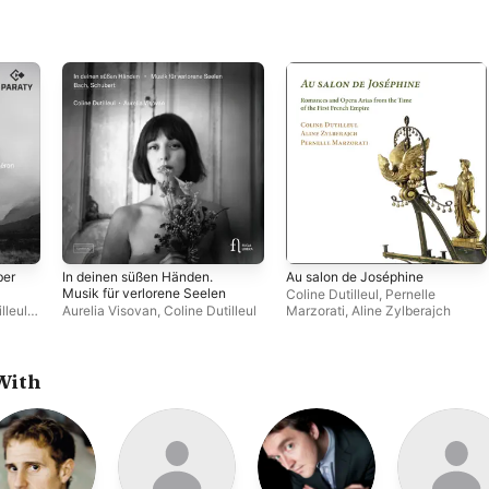
ber
In deinen süßen Händen.
Au salon de Joséphine
Musik für verlorene Seelen
Coline Dutilleul
,
Pernelle
lleul
,
Aurelia Visovan
,
Coline Dutilleul
Marzorati
,
Aline Zylberajch
ils
,
With