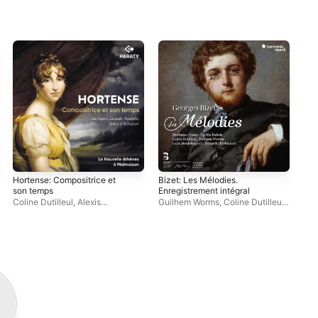
Hortense: Compositrice et
Bizet: Les Mélodies.
Lic
son temps
Enregistrement intégral
Col
Coline Dutilleul
,
Alexis
Guilhem Worms
,
Coline Dutilleul
,
Kossenko
,
Les Lunaisiens
,
Marianne Croux
,
Edoardo
Edoardo Torbianelli
Torbianelli
,
Cyrille Dubois
,
Luca
Montebugnoli