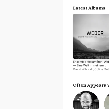
Latest Albums
Ensemble Hexaméron: We
— Eine Welt in meinem
Innern
David Witczak
,
Coline Duti
Amaryllis Jarczyk
,
Luca
Montebugnoli
,
Nicolas Bou
Roldán Bernabé-Carrión
Often Appears 