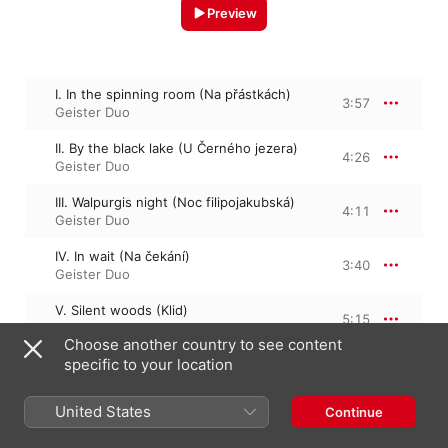
Preview
I. In the spinning room (Na přástkách)
3:57
Geister Duo
II. By the black lake (U Černého jezera)
4:26
Geister Duo
III. Walpurgis night (Noc filipojakubská)
4:11
Geister Duo
IV. In wait (Na čekání)
3:40
Geister Duo
V. Silent woods (Klid)
5:15
Geister Duo
Choose another country to see content
specific to your location
VI. In stormy times (Z bouřlivých dob)
4:15
Geister Duo
United States
Continue