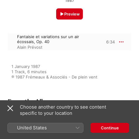
1987
Preview
Fantaisie et variations sur un air
écossais, Op. 40
6:34
Alain Prévost
1 January 1987

1 Track, 6 minutes

℗ 1987 Frémeaux & Associés - De plein vent
From the Album
Choose another country to see content
specific to your location
Fernando Sor - Intégrale des
United States
Continue
fantaisies pour guitare
Alain Prévost