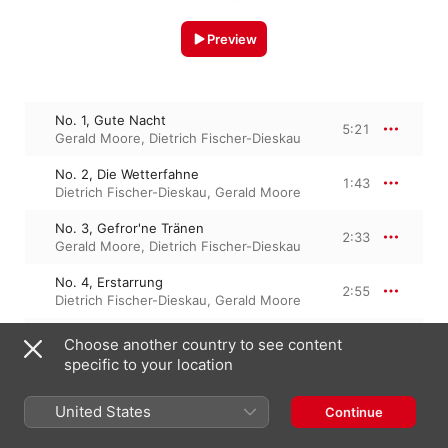
Preview
No. 1, Gute Nacht
5:21
Gerald Moore
,
Dietrich Fischer-Dieskau
No. 2, Die Wetterfahne
1:43
Dietrich Fischer-Dieskau
,
Gerald Moore
No. 3, Gefror'ne Tränen
2:33
Gerald Moore
,
Dietrich Fischer-Dieskau
No. 4, Erstarrung
2:55
Dietrich Fischer-Dieskau
,
Gerald Moore
No. 5, Der Lindenbaum
Choose another country to see content
4:33
Dietrich Fischer-Dieskau
,
Gerald Moore
specific to your location
No. 6, Wasserflut
4:16
Gerald Moore
,
Dietrich Fischer-Dieskau
United States
Continue
No. 7, Auf dem Flusse