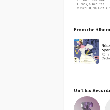
1 Track, 5 minutes

℗ 1961 HUNGAROTON
From the Albu
Rész
oper
Róna 
Orch
On This Record