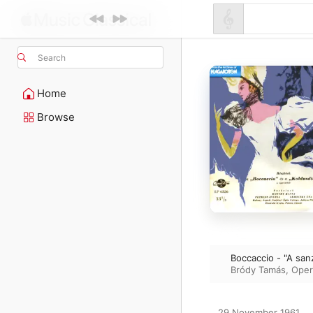
Search
Home
Browse
Boccaccio - "A san
Bródy Tamás
,
Oper
29 November 1961
