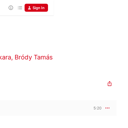
Sign In
kara
,
Bródy Tamás
5:20