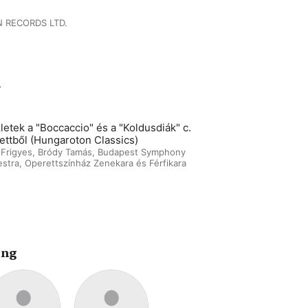
 RECORDS LTD.
m
letek a "Boccaccio" és a "Koldusdiák" c.
ettből (Hungaroton Classics)
Frigyes
,
Bródy Tamás
,
Budapest Symphony
estra
,
Operettszínház Zenekara és Férfikara
ing