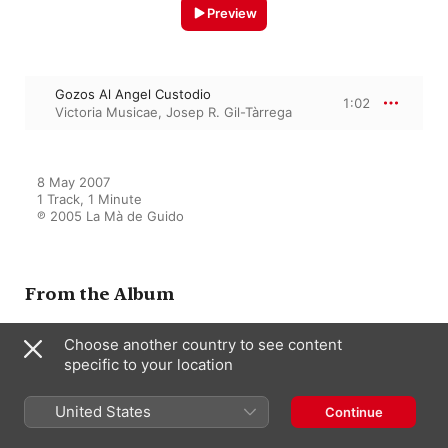
Preview
Gozos Al Angel Custodio
1:02
Victoria Musicae
,
Josep R. Gil-Tàrrega
8 May 2007

1 Track, 1 Minute

℗ 2005 La Mà de Guido
From the Album
Choose another country to see content
Joan Baptista Comes: Missa de
specific to your location
Batalla
Josep R. Gil-Tàrrega
,
Victoria
United States
Musicae
Continue