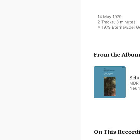
14 May 1979

2 Tracks, 3 minutes

℗ 1979 Eterna/Edel
From the Albu
Schu
MDR 
Neu
On This Record