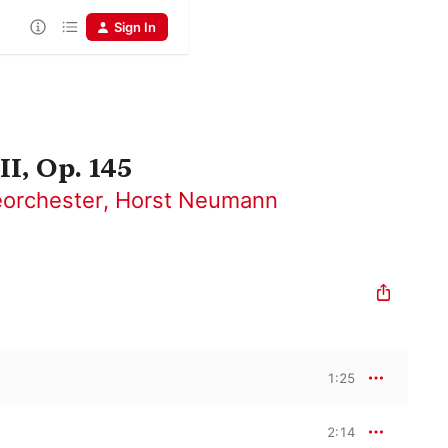
Sign In
I, Op. 145
orchester
,
Horst Neumann
1:25
2:14