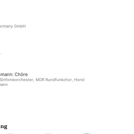
 Germany GmbH
m
mann: Chöre
Sinfonieorchester
,
MDR Rundfunkchor
,
Horst
mann
ing