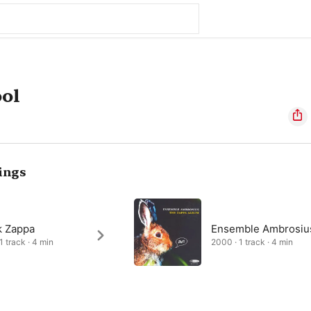
ol
ings
k Zappa
Ensemble Ambrosiu
1 track · 4 min
2000 · 1 track · 4 min