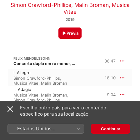
Simon Crawford-Phillips
,
Malin Broman
,
Musica
Vitae
2019
Prévia
FELIX MENDELSSOHN
36:47
Concerto duplo em ré menor, MWV O 4, MWV D 4
I. Allegro
18:10
Simon Crawford-Phillips
,
Musica Vitae
,
Malin Broman
II. Adagio
9:04
Musica Vitae
,
Malin Broman
,
Simon Crawford-Phillips
III. Allegro molto
Escolha outro país para ver o conteúdo
9:31
Simon Crawford-Phillips
,
específico para sua localização
Musica Vitae
,
Malin Broman
Estados Unidos
Continuar
FANNY MENDELSSOHN
(Português Brasil)
Dämmrung senkte sich von oben, H-U 392