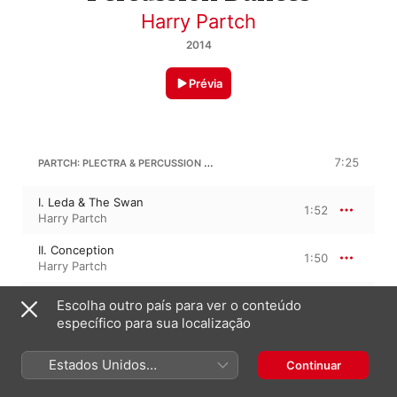
Harry Partch
2014
Prévia
PARTCH: PLECTRA & PERCUSSION DANCES, PT. 1A "CASTOR"
7:25
I. Leda & The Swan
1:52
Harry Partch
II. Conception
1:50
Harry Partch
III. Incubation
Escolha outro país para ver o conteúdo
1:51
Harry Partch
específico para sua localização
IV. Chorus of Delivery from
the Egg
1:50
Estados Unidos
Continuar
Harry Partch
(Português Brasil)