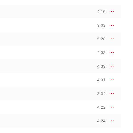
4:19
3:03
5:26
4:03
4:39
4:31
3:34
4:22
4:24