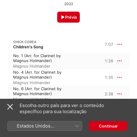
2022
Prévia
CHICK COREA
7:07
Children's Song
No. 1 (Arr. for Clarinet by
Magnus Holmander)
1:26
Magnus Holmander
No. 4 (Arr. for Clarinet by
Magnus Holmander)
1:35
Magnus Holmander
No. 6 (Arr. for Clarinet by
Magnus Holmander)
2:38
Magnus Holmander
Escolha outro país para ver o conteúdo
No. 7 (Arr. for Clarinet by
Magnus Holmander)
1:28
específico para sua localização
Magnus Holmander
Estados Unidos
Continuar
COREA: CHILDREN'S SONGS
(Português Brasil)