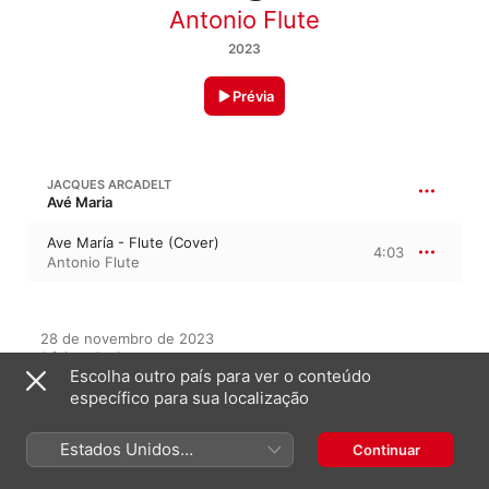
Antonio Flute
2023
Prévia
JACQUES ARCADELT
Avé Maria
Ave María - Flute (Cover)
4:03
Antonio Flute
28 de novembro de 2023

1 faixa, 4 minutos

Escolha outro país para ver o conteúdo
℗ 2023 Antonio Flute
específico para sua localização
Estados Unidos
Continuar
Neste álbum
(Português Brasil)