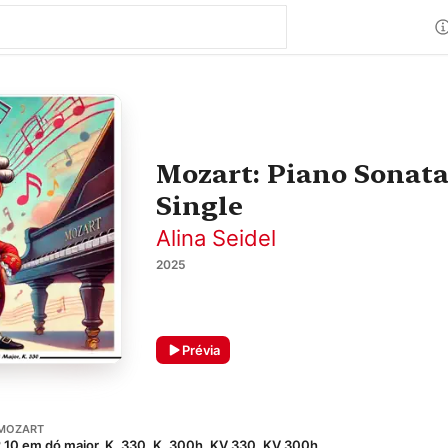
Mozart: Piano Sonata 
Single
Alina Seidel
2025
Prévia
MOZART
º 10 em dó maior, K. 330, K. 300h, KV 330, KV 300h