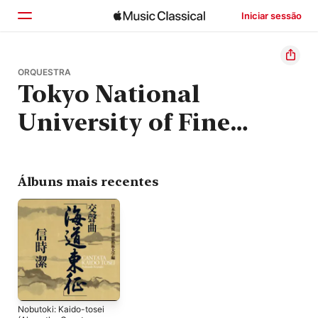
Iniciar sessão
Início
ORQUESTRA
Tokyo National
Explorar
University of Fine
Buscar
Arts and Music
Symphony Orchestra
Álbuns mais recentes
Nobutoki: Kaido-tosei