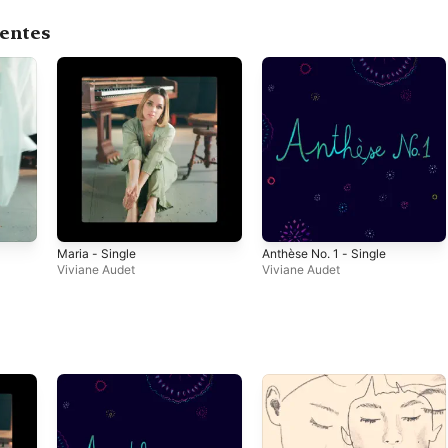
centes
Maria - Single
Anthèse No. 1 - Single
Viviane Audet
Viviane Audet