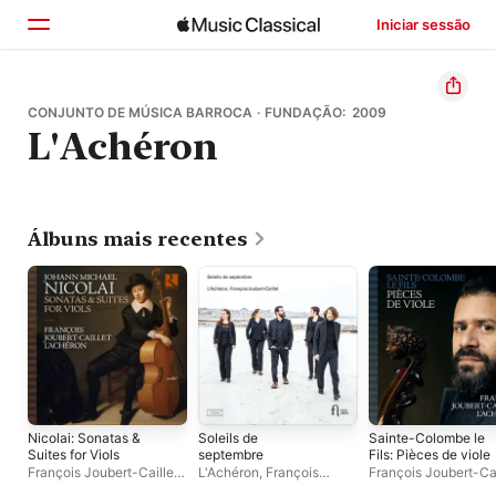
Iniciar sessão
Início
CONJUNTO DE MÚSICA BARROCA · FUNDAÇÃO: 2009
L'Achéron
Explorar
Buscar
Álbuns mais recentes
Nicolai: Sonatas &
Soleils de
Sainte-Colombe le
Suites for Viols
septembre
Fils: Pièces de viole
François Joubert-Caillet
,
L'Achéron
,
François
François Joubert-Cai
L'Achéron
Joubert-Caillet
L'Achéron