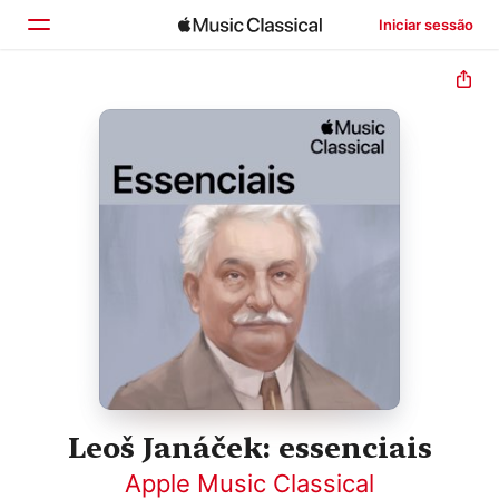
Iniciar sessão
Início
Explorar
Buscar
Leoš Janáček: essenciais
Apple Music Classical