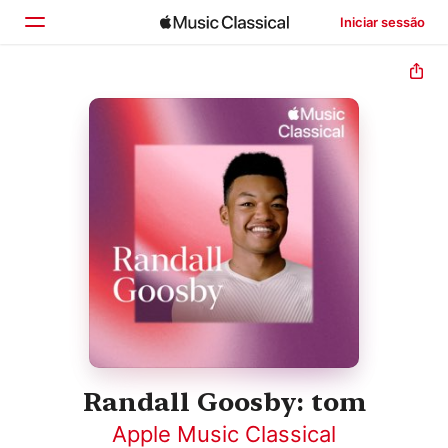
Iniciar sessão
Início
Explorar
Buscar
Randall Goosby: tom
Apple Music Classical