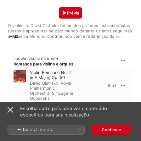
Prévia
O violinista David Oistrakh foi um dos grandes instrumentistas 
russos a apresentar-se pelo mundo durante os anos seguintes 
à II Guerra Mundial, contribuindo com a redefinição da escola 
MAIS
de violino daquele período. Grande intérprete de Bach e 
Tchaikovsky, sua técnica demonstrava expressividade nos 
vibratos e exímia precisão rítmica. Além disso, ao executar 
peças de Bartók, Sibelius e Shostakovich, exibia sua especial 
LUDWIG VAN BEETHOVEN
habilidade com a música avant-garde da época. Suas gravações 
Romance para violino e orquestra n.º 2 em fá maior, Op. 50
são formidáveis e retratam parte da história do início das 
Violin Romance No. 2
grandes gravadoras como a EMI e a Deutsche Grammophon.
in F Major, Op. 50
David Oistrakh
,
Royal
8:51
Philharmonic
Orchestra
,
Sir Eugene
Goossens
Escolha outro país para ver o conteúdo
JOHANN SEBASTIAN BACH
específico para sua localização
Concerto para violino n.º 1 em lá menor, BWV 1041
I. (Allegro Moderato)
Estados Unidos
Continuar
Wiener Symphoniker
,
4:05
Georg Fischer
,
David
(Português Brasil)
Oistrakh