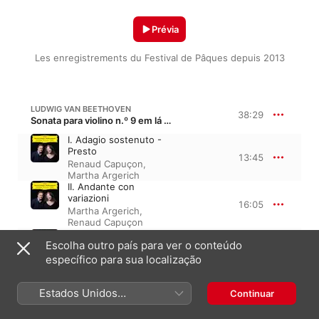
Prévia
Les enregistrements du Festival de Pâques depuis 2013
LUDWIG VAN BEETHOVEN
38:29
Sonata para violino n.º 9 em lá maior, Op. 47 · “Kreutzer Sonata”
I. Adagio sostenuto -
Presto
13:45
Renaud Capuçon
,
Martha Argerich
II. Andante con
variazioni
16:05
Martha Argerich
,
Renaud Capuçon
III. Finale. Presto
Escolha outro país para ver o conteúdo
8:39
Renaud Capuçon
,
específico para sua localização
Martha Argerich
WOLFGANG RIHM
Estados Unidos
Continuar
Gedicht des Malers
(Português Brasil)