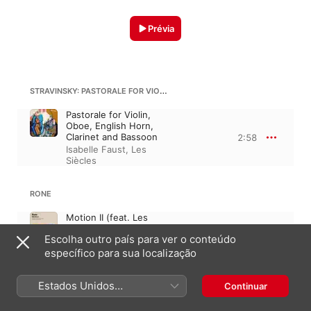
Prévia
STRAVINSKY: PASTORALE FOR VIOLIN, OBOE, ENGLISH HORN, CLARINET AND BASSOON
Pastorale for Violin,
Oboe, English Horn,
Clarinet and Bassoon
2:58
Isabelle Faust
,
Les
Siècles
RONE
Motion II (feat. Les
Siècles, François-
Escolha outro país para ver o conteúdo
Xavier Roth & Vanessa
5:32
Wagner)
específico para sua localização
Rone
Estados Unidos
Continuar
MAURICE RAVEL
(Português Brasil)
Boléro, M. 81 · “Bolero”