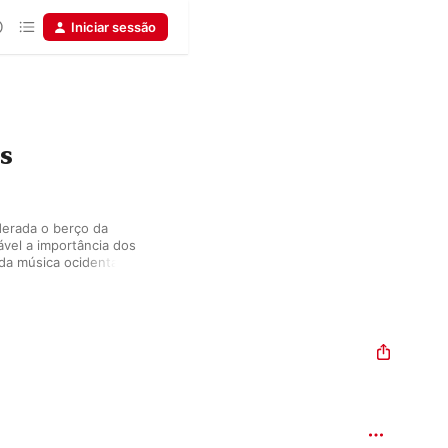
Iniciar sessão
s
derada o berço da 
ável a importância dos 
a música ocidental. 
m dos “três Bs” – Bach, 