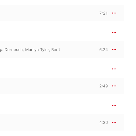
7:21
ga Dernesch
,
Marilyn Tyler
,
Berit
6:24
2:49
4:26