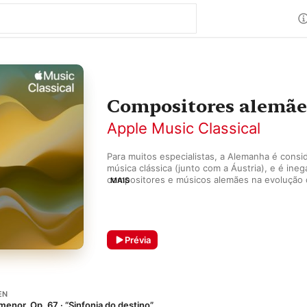
Compositores alemãe
Apple Music Classical
Para muitos especialistas, a Alemanha é consi
música clássica (junto com a Áustria), e é ineg
compositores e músicos alemães na evolução d
MAIS
Esta playlist apresenta obras que vão muito alé
Beethoven e Brahms.
Prévia
EN
menor, Op. 67 · “Sinfonia do destino”