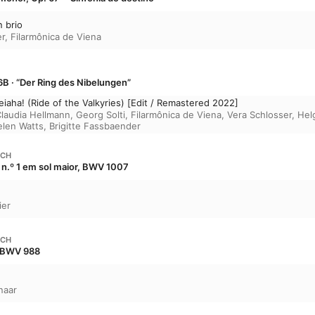
n brio
er
,
Filarmônica de Viena
B · “Der Ring des Nibelungen”
iaha! (Ride of the Valkyries) [Edit / Remastered 2022]
laudia Hellmann
,
Georg Solti
,
Filarmônica de Viena
,
Vera Schlosser
,
Hel
len Watts
,
Brigitte Fassbaender
ACH
o n.º 1 em sol maior, BWV 1007
ier
ACH
, BWV 988
naar