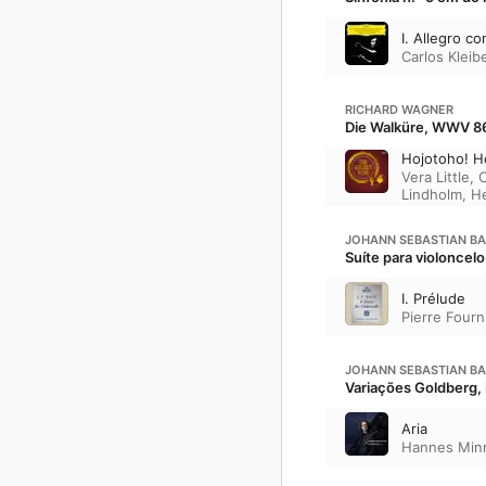
I. Allegro co
Carlos Kleib
RICHARD WAGNER
Die Walküre, WWV 86
Hojotoho! He
Vera Little
,
C
Lindholm
,
He
JOHANN SEBASTIAN B
Suíte para violoncel
I. Prélude
Pierre Fourn
JOHANN SEBASTIAN B
Variações Goldberg
Aria
Hannes Min