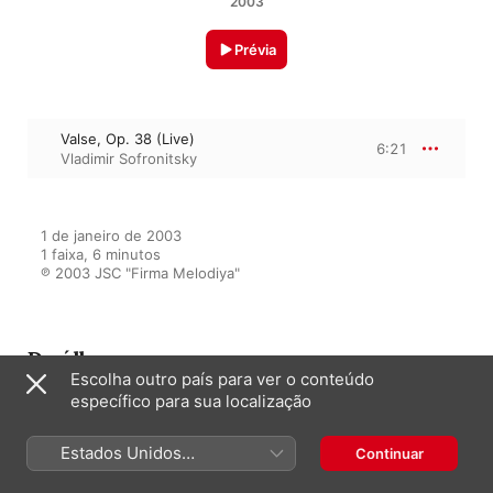
2003
Prévia
Valse, Op. 38 (Live)
6:21
Vladimir Sofronitsky
1 de janeiro de 2003

1 faixa, 6 minutos

℗ 2003 JSC "Firma Melodiya"
Do álbum
Escolha outro país para ver o conteúdo
específico para sua localização
Russian Piano School, Vol. 2
Estados Unidos
Continuar
Vladimir Sofronitsky
(Português Brasil)