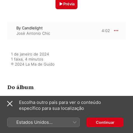
Prévia
By Candlelight
4:02
Josè Antonio Chic
1 de janeiro de 2024

1 faixa, 4 minutos

℗ 2024 La Ma de Guido
Do álbum
Escolha outro país para ver o conteúdo
específico para sua localização
Tesoros de la guitarra clásica.
Vol, 1
Josè Antonio Chic
Estados Unidos
Continuar
(Português Brasil)