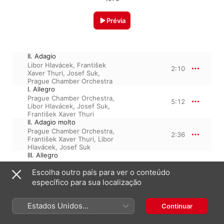
Prévia
II. Adagio
Libor Hlavácek
,
František
2:10
Xaver Thuri
,
Josef Suk
,
Prague Chamber Orchestra
I. Allegro
Prague Chamber Orchestra
,
5:12
Libor Hlavácek
,
Josef Suk
,
František Xaver Thuri
II. Adagio molto
Prague Chamber Orchestra
,
2:36
František Xaver Thuri
,
Libor
Hlavácek
,
Josef Suk
III. Allegro
Josef Suk
,
Prague Chamber
3:40
Escolha outro país para ver o conteúdo
Orchestra
,
František Xaver
Thuri
,
Libor Hlavácek
específico para sua localização
Estados Unidos
Continuar
1 de janeiro de 1976

(Português Brasil)
4 faixas, 13 minutos
