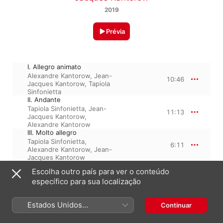
2019
Prévia
I. Allegro animato
Alexandre Kantorow
,
Jean-
10:46
Jacques Kantorow
,
Tapiola
Sinfonietta
II. Andante
Tapiola Sinfonietta
,
Jean-
11:13
Jacques Kantorow
,
Alexandre Kantorow
III. Molto allegro
Tapiola Sinfonietta
,
6:11
Alexandre Kantorow
,
Jean-
Jacques Kantorow
Escolha outro país para ver o conteúdo
específico para sua localização
3 de maio de 2019

3 faixas, 28 minutos

℗ 2019 BIS Records, a division of Platoon Ltd
Estados Unidos
Continuar
(Português Brasil)