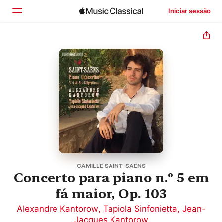
Iniciar sessão
Início
Explorar
Buscar
CAMILLE SAINT-SAËNS
Concerto para piano n.º 5 em
fá maior, Op. 103
Alexandre Kantorow
,
Tapiola Sinfonietta
,
Jean-
Jacques Kantorow