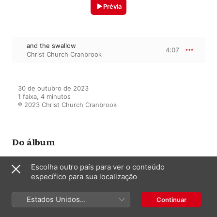
Prévia
and the swallow
4:07
Christ Church Cranbrook
30 de outubro de 2023

1 faixa, 4 minutos

℗ 2023 Christ Church Cranbrook
Do álbum
Escolha outro país para ver o conteúdo
específico para sua localização
In a Different Voice
Christ Church Cranbrook
Estados Unidos
Continuar
(Português Brasil)