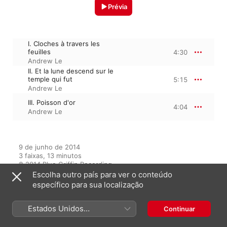
Prévia
I. Cloches à travers les
feuilles
4:30
Andrew Le
II. Et la lune descend sur le
temple qui fut
5:15
Andrew Le
III. Poisson d'or
4:04
Andrew Le
9 de junho de 2014

3 faixas, 13 minutos

℗ 2014 Blue Griffin Recording
Escolha outro país para ver o conteúdo
específico para sua localização
Do álbum
Estados Unidos
Continuar
(Português Brasil)