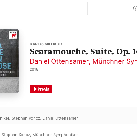
DARIUS MILHAUD
Scaramouche, Suite, Op. 
Daniel Ottensamer
,
Münchner Sy
2018
Prévia
niker
,
Stephan Koncz
,
Daniel Ottensamer
,
Stephan Koncz
,
Münchner Symphoniker