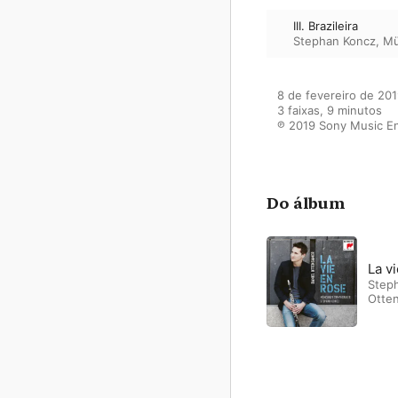
III. Brazileira
Stephan Koncz
,
Mü
8 de fevereiro de 201
3 faixas, 9 minutos

℗ 2019 Sony Music E
Do álbum
La v
Step
Otte