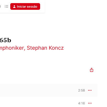
Iniciar sessão
165b
mphoniker
,
Stephan Koncz
2:58
4:16