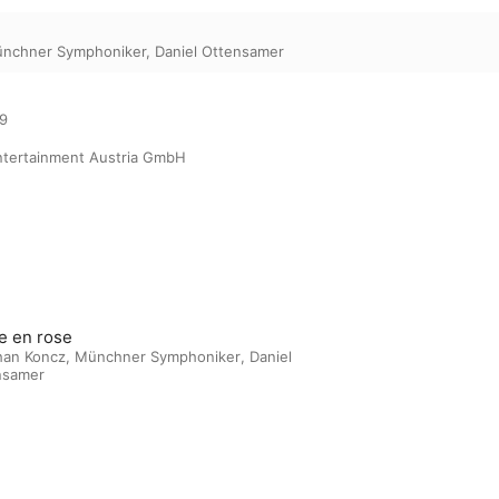
nchner Symphoniker
,
Daniel Ottensamer
9

ntertainment Austria GmbH
ie en rose
han Koncz
,
Münchner Symphoniker
,
Daniel
nsamer