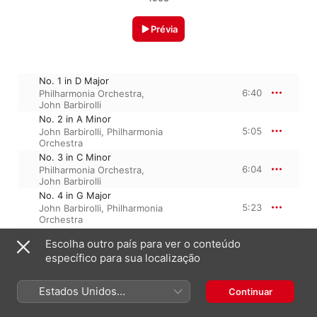
Prévia
No. 1 in D Major
6:40
Philharmonia Orchestra
,
John Barbirolli
No. 2 in A Minor
5:05
John Barbirolli
,
Philharmonia
Orchestra
No. 3 in C Minor
6:04
Philharmonia Orchestra
,
John Barbirolli
No. 4 in G Major
5:23
John Barbirolli
,
Philharmonia
Orchestra
No. 5 in C Major
Escolha outro país para ver o conteúdo
6:08
Philharmonia Orchestra
,
específico para sua localização
John Barbirolli
Estados Unidos
Continuar
25 de março de 2022

(Português Brasil)
5 faixas, 29 minutos
