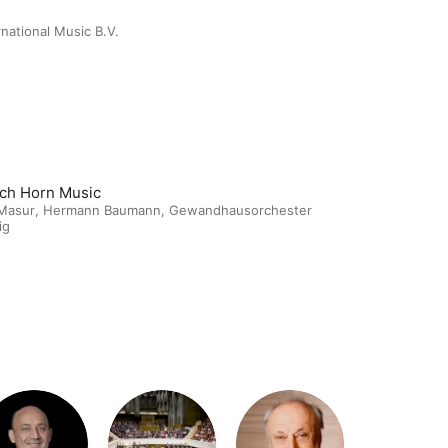
rnational Music B.V.
ch Horn Music
 Masur
,
Hermann Baumann
,
Gewandhausorchester
ig