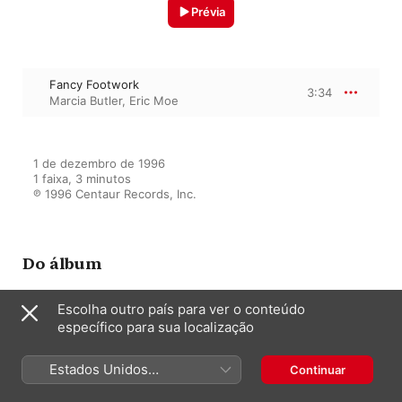
Prévia
Fancy Footwork
3:34
Marcia Butler
,
Eric Moe
1 de dezembro de 1996

1 faixa, 3 minutos

℗ 1996 Centaur Records, Inc.
Do álbum
Escolha outro país para ver o conteúdo
específico para sua localização
On the Tip of My Tongue
Eric Moe
Estados Unidos
Continuar
(Português Brasil)