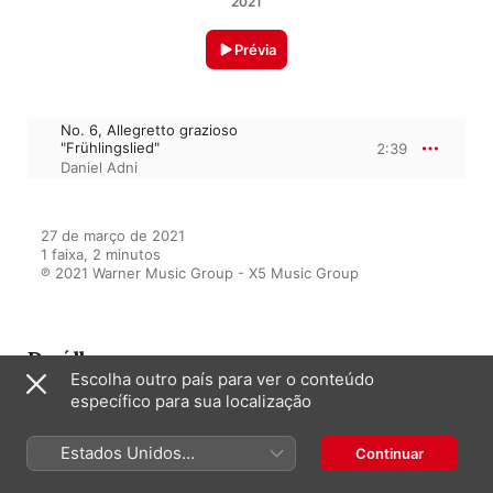
2021
Prévia
No. 6, Allegretto grazioso
"Frühlingslied"
2:39
Daniel Adni
27 de março de 2021

1 faixa, 2 minutos

℗ 2021 Warner Music Group - X5 Music Group
Do álbum
Escolha outro país para ver o conteúdo
específico para sua localização
Peaceful Classical Piano
Estados Unidos
Continuar
Vários artistas
(Português Brasil)