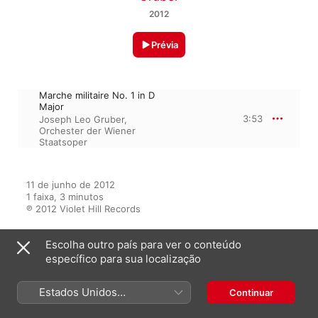
2012
Prévia
Marche militaire No. 1 in D
Major
3:53
Joseph Leo Gruber
,
Orchester der Wiener
Staatsoper
11 de junho de 2012

1 faixa, 3 minutos

℗ 2012 Violet Hill Records
Escolha outro país para ver o conteúdo
específico para sua localização
Do álbum
Estados Unidos
Continuar
(Português Brasil)
Marche militaire No. 1 in D Major