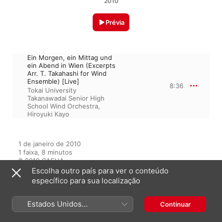
2010
Prévia
Ein Morgen, ein Mittag und
ein Abend in Wien (Excerpts
Arr. T. Takahashi for Wind
Ensemble) [Live]
8:36
Tokai University
Takanawadai Senior High
School Wind Orchestra
,
Hiroyuki Kayo
1 de janeiro de 2010

1 faixa, 8 minutos

℗ 2010 CAFUA
Escolha outro país para ver o conteúdo
específico para sua localização
Do álbum
Estados Unidos
Continuar
(Português Brasil)