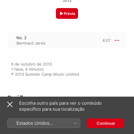
2013
Prévia
No. 2
4:07
Bernhard Jarvis
6 de outubro de 2013

1 faixa, 4 minutos

℗ 2013 Summer Camp Music Limited
Do álbum
Escolha outro país para ver o conteúdo
específico para sua localização
妊娠している 音楽 - 最高の古典的
なピアノ音楽 胎児は、リラックス
Estados Unidos
Continuar
のために
(Português Brasil)
Bernhard Jarvis