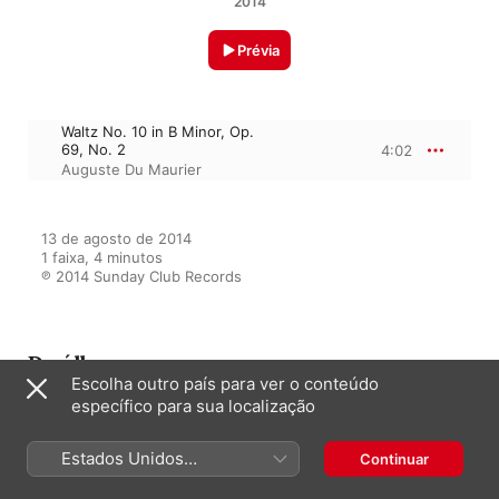
2014
Prévia
Waltz No. 10 in B Minor, Op.
69, No. 2
4:02
Auguste Du Maurier
13 de agosto de 2014

1 faixa, 4 minutos

℗ 2014 Sunday Club Records
Do álbum
Escolha outro país para ver o conteúdo
específico para sua localização
Chopin Waltzes
Estados Unidos
Continuar
Auguste Du Maurier
(Português Brasil)