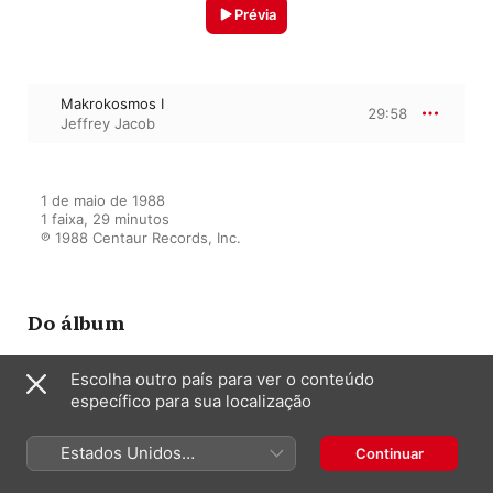
Prévia
Makrokosmos I
29:58
Jeffrey Jacob
1 de maio de 1988

1 faixa, 29 minutos

℗ 1988 Centaur Records, Inc.
Do álbum
Escolha outro país para ver o conteúdo
específico para sua localização
Crumb: Works for Piano, Vol. 1
Jeffrey Jacob
Estados Unidos
Continuar
(Português Brasil)