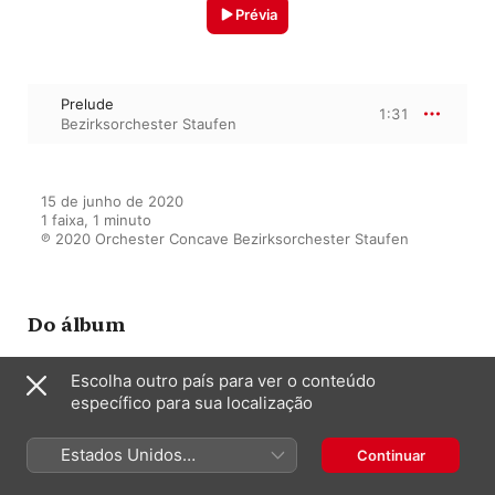
Prévia
Prelude
1:31
Bezirksorchester Staufen
15 de junho de 2020

1 faixa, 1 minuto

℗ 2020 Orchester Concave Bezirksorchester Staufen
Do álbum
Escolha outro país para ver o conteúdo
específico para sua localização
Magische Momente
Bezirksorchester Staufen
,
Orchester
Concave
Estados Unidos
Continuar
(Português Brasil)