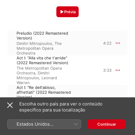
Prévia
Preludio (2022 Remastered
Version)
4:22
Dimitri Mitropoulos
,
The
Metropolitan Opera
Orchestra
Act I: "Alla vita che t'arride"
(2022 Remastered Version)
The Metropolitan Opera
3:33
Orchestra
,
Dimitri
Mitropoulos
,
Leonard
Warren
Act I: "Re dell'abisso,
affrettati" (2022 Remastered
Version)
6:59
The Metropolitan Opera
Escolha outro país para ver o conteúdo
Orchestra
,
Dimitri
específico para sua localização
Mitropoulos
,
Marian
Anderson
,
Jan Peerce
Act II: "Ecco l'orrido
Estados Unidos
Continuar
campo..Ma dall'arido stelo
(Português Brasil)
divulsa" (2022 Remastered