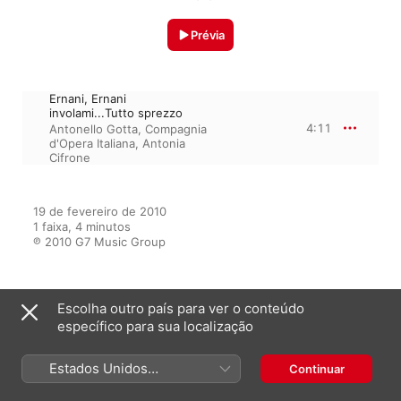
Prévia
Ernani, Ernani
involami...Tutto sprezzo
4:11
Antonello Gotta
,
Compagnia
d'Opera Italiana
,
Antonia
Cifrone
19 de fevereiro de 2010

1 faixa, 4 minutos

℗ 2010 G7 Music Group
Escolha outro país para ver o conteúdo
Do álbum
específico para sua localização
Estados Unidos
Continuar
Passion of Opera, Vol. 1
(Português Brasil)
Vários intérpretes