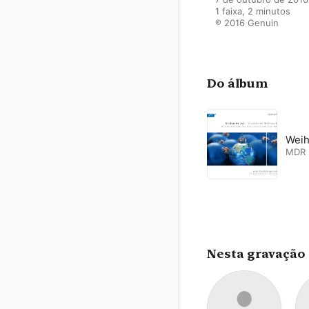
1 faixa, 2 minutos

℗ 2016 Genuin
Do álbum
Weih
MDR 
Nesta gravação