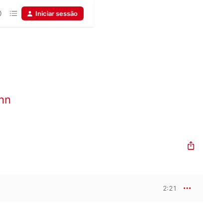
Iniciar sessão
nn
2:21