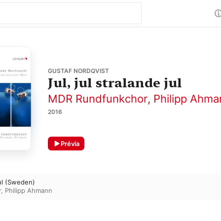
GUSTAF NORDQVIST
Jul, jul stralande jul
MDR Rundfunkchor
,
Philipp Ahma
2016
Prévia
 jul (Sweden)
r
,
Philipp Ahmann